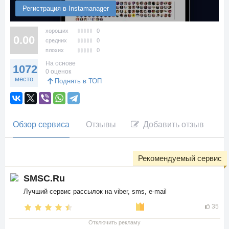
Регистрация в Instamanager
хороших
0
0.00
средних
0
плохих
0
На основе
1072
0 оценок
место
Поднять в ТОП
Обзор сервиса
Отзывы
Добавить отзыв
Рекомендуемый сервис
SMSC.Ru
Лучший сервис рассылок на viber, sms, e-mail
35
Отключить рекламу