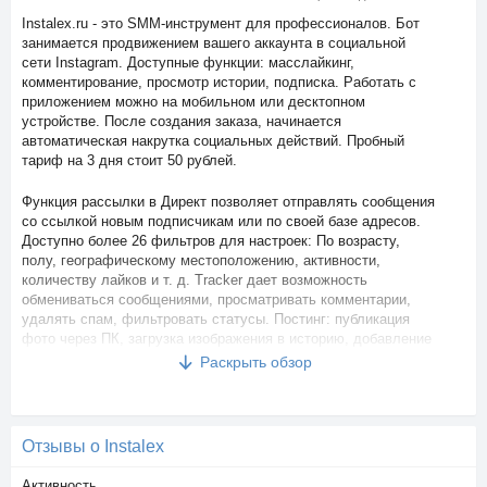
Instalex.ru - это SMM-инструмент для профессионалов. Бот
занимается продвижением вашего аккаунта в социальной
сети Instagram. Доступные функции: масслайкинг,
комментирование, просмотр истории, подписка. Работать с
приложением можно на мобильном или десктопном
устройстве. После создания заказа, начинается
автоматическая накрутка социальных действий. Пробный
тариф на 3 дня стоит 50 рублей.
Функция рассылки в Директ позволяет отправлять сообщения
со ссылкой новым подписчикам или по своей базе адресов.
Доступно более 26 фильтров для настроек: По возрасту,
полу, географическому местоположению, активности,
количеству лайков и т. д. Tracker дает возможность
обмениваться сообщениями, просматривать комментарии,
удалять спам, фильтровать статусы. Постинг: публикация
фото через ПК, загрузка изображения в историю, добавление
геотегов, видеороликов, водных знаков, удаление постов.
Раскрыть обзор
Поддерживается прокси с мгновенно сменой IP. Стоимость
услуг: 799 рублей для всех тарифов. Отдельно необходимо
платить за постинг, фолловинг, Tracker, Директ.
Отзывы о Instalex
Реферальная программа: за первый платеж клиента
выплачивается 15% от стоимости тарифа, последующие
Активность