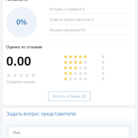
платежи - 10% комиссионных. Вывод один раз в месяц.
Выплаты на кошелек WebMoney или другие платежные
Отзывы о сервисе 0
средства.
Ответы представителя 0
0%
Решено проблем 0%
Оценка по отзывам
0.00
0
0
0
0
0
Средняя оценка
Читать отзывы (0)
Задать вопрос представителю