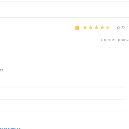
35
Отключить реклам
ет
дставителя