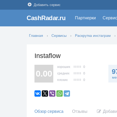
Добавить сервис
CashRadar.ru
Партнерки
Серви
Главная
Сервисы
Раскрутка инстаграм
Instaflow
хороших
0
9
0.00
средних
0
ме
плохих
0
Обзор сервиса
Отзывы
Добави