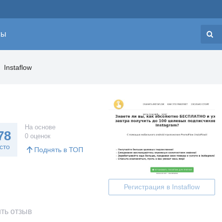
сы
Н
Instaflow
На основе
78
0 оценок
сто
Поднять в ТОП
Регистрация в Instaflow
ть отзыв