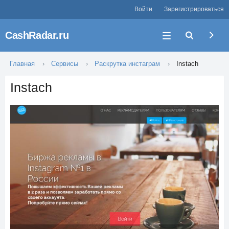
Войти
Зарегистрироваться
CashRadar.ru
Главная
Сервисы
Раскрутка инстаграм
Instach
Instach