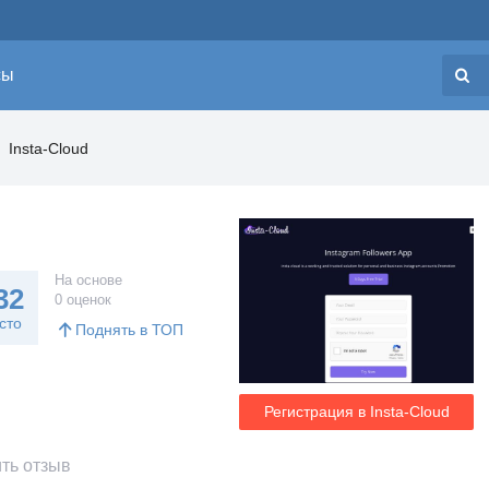
сы
Н
Insta-Cloud
На основе
32
0 оценок
сто
Поднять в ТОП
Регистрация в Insta-Cloud
ть отзыв