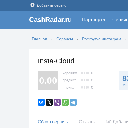
Добавить сервис
CashRadar.ru
Партнерки
Серви
Главная
Сервисы
Раскрутка инстаграм
Insta-Cloud
хороших
0
8
0.00
средних
0
ме
плохих
0
Обзор сервиса
Отзывы
Добави