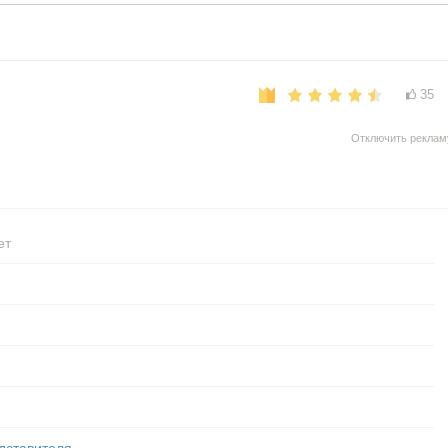
35
Отключить реклам
ет
дставителя