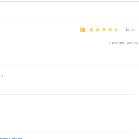
35
Отключить реклам
ет
дставителя