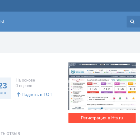
сы
Н
На основе
23
0 оценок
сто
Поднять в ТОП
Регистрация в Hts.ru
ть отзыв