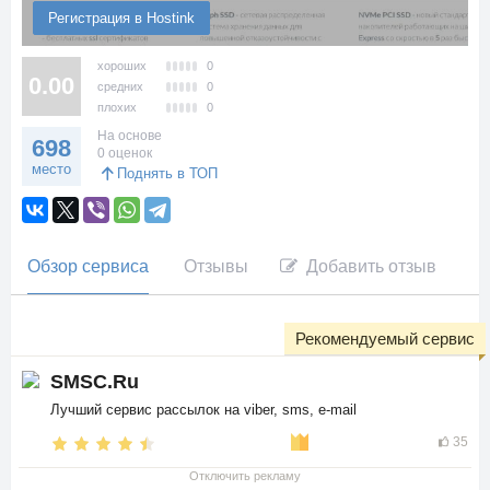
Регистрация в Hostink
хороших
0
0.00
средних
0
плохих
0
На основе
698
0 оценок
место
Поднять в ТОП
Обзор сервиса
Отзывы
Добавить отзыв
Рекомендуемый сервис
SMSC.Ru
Лучший сервис рассылок на viber, sms, e-mail
35
Отключить рекламу