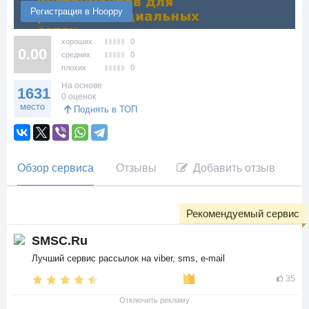
Регистрация в Hooppy
хороших
0
0.00
средних
0
плохих
0
На основе
1631
0 оценок
место
Поднять в ТОП
Обзор сервиса
Отзывы
Добавить отзыв
Рекомендуемый сервис
SMSC.Ru
Лучший сервис рассылок на viber, sms, e-mail
35
Отключить рекламу