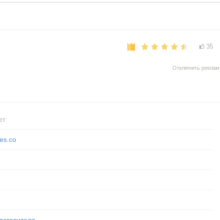
35
Отключить реклам
ет
kes.co
дставителя