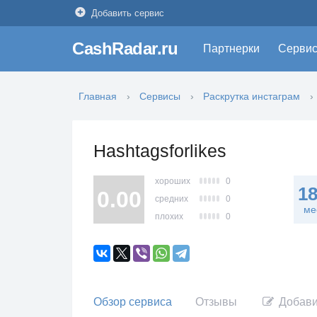
Добавить сервис
CashRadar.ru
Партнерки
Серви
Главная
Сервисы
Раскрутка инстаграм
Hashtagsforlikes
хороших
0
1
0.00
средних
0
ме
плохих
0
Обзор сервиса
Отзывы
Добави