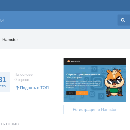
сы
Н
Hamster
На основе
31
0 оценок
сто
Поднять в ТОП
Регистрация в Hamster
ть отзыв