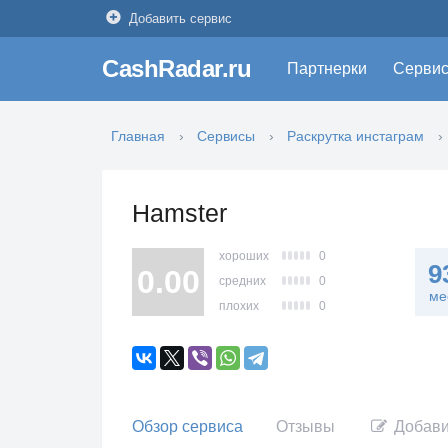
Добавить сервис
CashRadar.ru
Партнерки
Серви
Главная
Сервисы
Раскрутка инстаграм
Hamster
хороших
0
9
0.00
средних
0
ме
плохих
0
Обзор сервиса
Отзывы
Добави