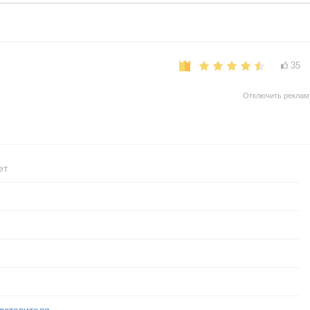
35
Отключить реклам
ет
дставителя