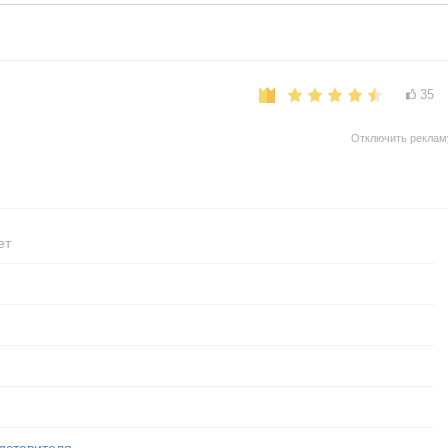
35
Отключить реклам
ет
дставителя