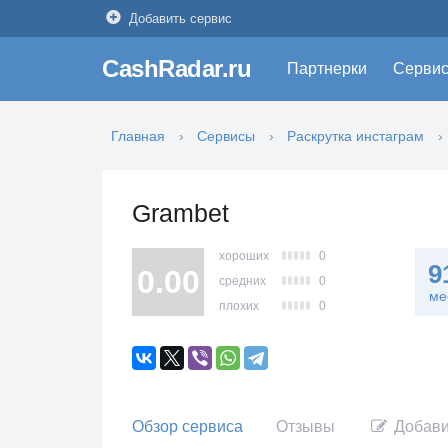
Добавить сервис
CashRadar.ru
Партнерки
Серви
Главная
Сервисы
Раскрутка инстаграм
Grambet
хороших
0
9
0.00
средних
0
ме
плохих
0
Обзор сервиса
Отзывы
Добави