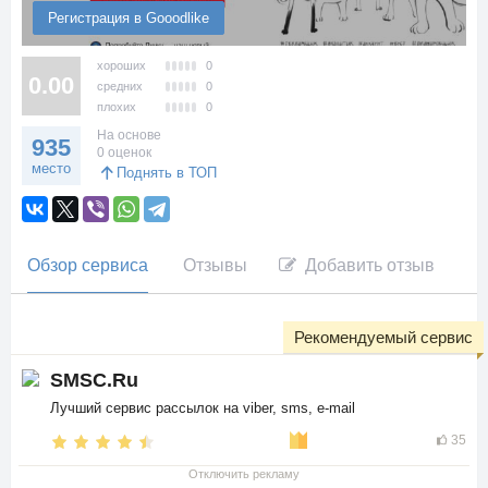
Регистрация в Gooodlike
хороших
0
0.00
средних
0
плохих
0
На основе
935
0 оценок
место
Поднять в ТОП
Обзор сервиса
Отзывы
Добавить отзыв
Рекомендуемый сервис
SMSC.Ru
Лучший сервис рассылок на viber, sms, e-mail
35
Отключить рекламу