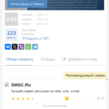
Регистрация в Гамаюн
хороших
0
0.00
средних
0
плохих
0
На основе
123
0 оценок
место
Поднять в ТОП
Обзор сервиса
Отзывы
Добавить отзыв
Рекомендуемый сервис
SMSC.Ru
Лучший сервис рассылок на viber, sms, e-mail
35
Отключить рекламу