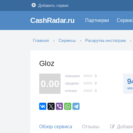
Добавить сервис
CashRadar.ru
Партнерки
Серви
Главная
Сервисы
Раскрутка инстаграм
Gloz
хороших
0
9
0.00
средних
0
ме
плохих
0
Обзор сервиса
Отзывы
Добави