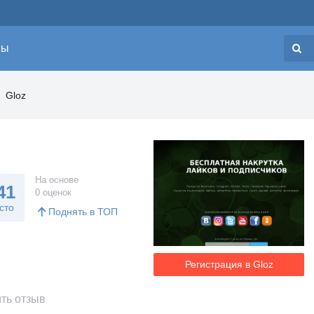
сы
Н
Gloz
На основе
41
0 оценок
сто
Поднять в ТОП
Регистрация в Gloz
ть отзыв