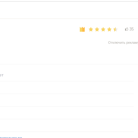
35
Отключить реклам
ет
дставителя