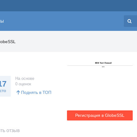
сы
Н
lobeSSL
На основе
17
0 оценок
сто
Поднять в ТОП
Регистрация в GlobeSSL
ть отзыв