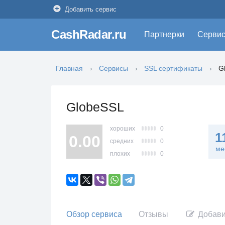
Добавить сервис
CashRadar.ru
Партнерки
Серви
Главная
Сервисы
SSL сертификаты
G
GlobeSSL
хороших
0
1
0.00
средних
0
ме
плохих
0
Обзор сервиса
Отзывы
Добави