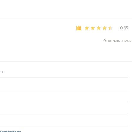
35
Отключить реклам
ет
дставителя