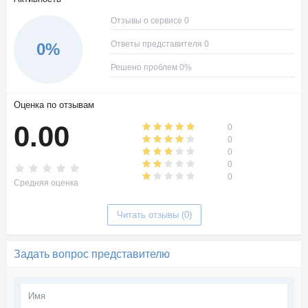
тизерных сетях. Денежные средства можно вывести на
электронный кошелек или использовать для заказа услуг.
Отзывы о сервисе 0
Ответы представителя 0
0%
Решено проблем 0%
Оценка по отзывам
0.00
0
0
0
0
0
Средняя оценка
Читать отзывы (0)
Задать вопрос представителю