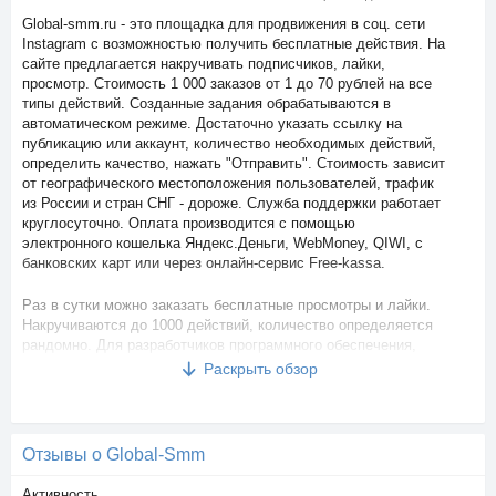
Global-smm.ru - это площадка для продвижения в соц. сети
Instagram с возможностью получить бесплатные действия. На
сайте предлагается накручивать подписчиков, лайки,
просмотр. Стоимость 1 000 заказов от 1 до 70 рублей на все
типы действий. Созданные задания обрабатываются в
автоматическом режиме. Достаточно указать ссылку на
публикацию или аккаунт, количество необходимых действий,
определить качество, нажать "Отправить". Стоимость зависит
от географического местоположения пользователей, трафик
из России и стран СНГ - дороже. Служба поддержки работает
круглосуточно. Оплата производится с помощью
электронного кошелька Яндекс.Деньги, WebMoney, QIWI, с
банковских карт или через онлайн-сервис Free-kassa.
Раз в сутки можно заказать бесплатные просмотры и лайки.
Накручиваются до 1000 действий, количество определяется
рандомно. Для разработчиков программного обеспечения,
владельцев CRM-систем есть API.
Раскрыть обзор
Реферальная программа: за приглашение новых
пользователей вебмастер получает дополнительный доход в
размере 5% от суммы пополнения баланса реферала. При
Отзывы о Global-Smm
продвижении своей партнерской ссылки рекомендуется
заказывать рекламу в социальных, контекстных, баннерных,
Активность