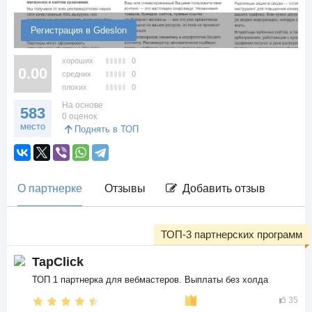
Регистрация в Gdeslon
хороших
0
0.00
средних
0
плохих
0
На основе
583
0 оценок
место
Поднять в ТОП
О партнерке
Отзывы
Добавить отзыв
ТОП-3 партнерских программ
TapClick
ТОП 1 партнерка для вебмастеров. Выплаты без холда
35