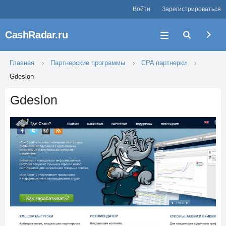
Войти
Зарегистрироваться
CashRadar.ru
Главная
Партнерские программы
CPA партнерки
Gdeslon
Gdeslon