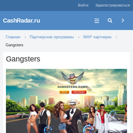
Войти
Зарегистрироваться
CashRadar.ru
Главная
Партнерские программы
WAP партнерки
Gangsters
Gangsters