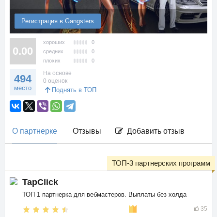
Регистрация в Gangsters
хороших
0
0.00
средних
0
плохих
0
На основе
494
0 оценок
место
Поднять в ТОП
О партнерке
Отзывы
Добавить отзыв
ТОП-3 партнерских программ
TapClick
ТОП 1 партнерка для вебмастеров. Выплаты без холда
35