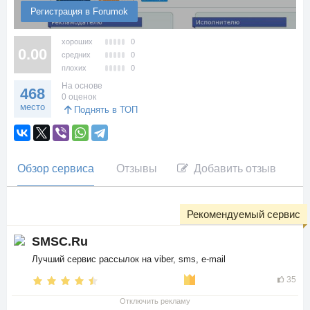
Регистрация в Forumok
хороших
0
0.00
средних
0
плохих
0
На основе
468
0 оценок
место
Поднять в ТОП
Обзор сервиса
Отзывы
Добавить отзыв
Рекомендуемый сервис
SMSC.Ru
Лучший сервис рассылок на viber, sms, e-mail
35
Отключить рекламу