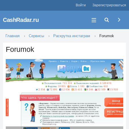
Войти
Зарегистрироваться
CashRadar.ru
Главная
Сервисы
Раскрутка инстаграм
Forumok
Forumok