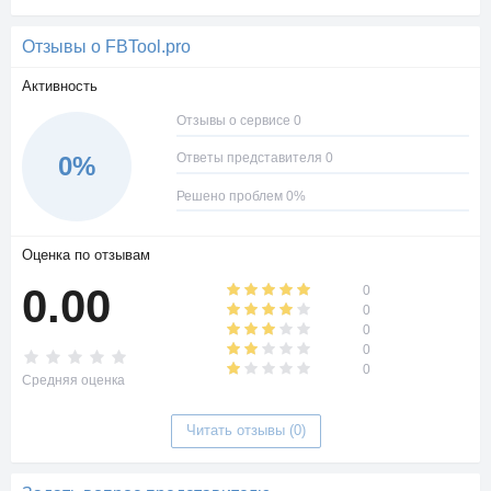
стоит 2490 рублей.
Отзывы о FBTool.pro
Заработать деньги или оплатить услуги сервиса можно с
помощью партнерской программы. Вебмастеру начисляется
Активность
10% от трат реферала. Вывод осуществляется на
электронный кошелек WebMoney.
Отзывы о сервисе 0
Ответы представителя 0
0%
Решено проблем 0%
Оценка по отзывам
0.00
0
0
0
0
0
Средняя оценка
Читать отзывы (0)