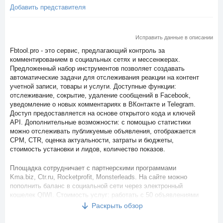
Добавить представителя
Исправить данные в описании
Fbtool.pro - это сервис, предлагающий контроль за
комментированием в социальных сетях и мессенжерах.
Предложенный набор инструментов позволяет создавать
автоматические задачи для отслеживания реакции на контент
учетной записи, товары и услуги. Доступные функции:
отслеживание, сокрытие, удаление сообщений в Facebook,
уведомление о новых комментариях в ВКонтакте и Telegram.
Доступ предоставляется на основе открытого кода и ключей
API. Дополнительные возможности: с помощью статистики
можно отслеживать публикуемые объявления, отображается
CPM, CTR, оценка актуальности, затраты и бюджеты,
стоимость установки и лидов, количество показов.
Площадка сотрудничает с партнерскими программами
Kma.biz, Ctr.ru, Rocketprofit, Monsterleads. На сайте можно
пополнить баланс в социальной сети через электронный
кошелек QIWI. Стоимость услуг: работать с 50 объявлениями
можно за 990 рублей в месяц, доступ к статистике и
Раскрыть обзор
управлению комментариями предоставляется за столько же,
обе услуги обойдутся в 1690 рублей, пакет "Все включено"