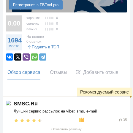
Регистрация в FBTool.pro
хороших
0
0.00
средних
0
плохих
0
На основе
1694
0 оценок
место
Поднять в ТОП
Обзор сервиса
Отзывы
Добавить отзыв
Рекомендуемый сервис
SMSC.Ru
Лучший сервис рассылок на viber, sms, e-mail
35
Отключить рекламу