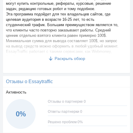
могут купить контрольные, рефераты, курсовые, решение
задач, редакцию готовых робот и тому подобное.
Эта программа подойдет для тех владельцев сайтов, где
целевая аудитория в возрасте 16-25 лет, то есть
студенческий трафик. Большим преимуществом является то,
что клиенты часто повторно заказывают работы. Средний
ценник отдельно взятого клиента равен примерно 100$.
Минимальная сумма для вывода составляет 100$, но запрос
на вывод средств можно оформить в любой удобный момент.
EssayTraffic работает с такими сервисами, как Webmoney,
PayPal, а также перевод на банковскую карту.
Раскрыть обзор
Регистрация на сервисе очень простая, нужно заполнить
всего лишь четыре поля. После регистрации появляется
большое количество рекламного материала и ссылка для
привлечения рефералов.
Отзывы о Essaytraffic
На сервисе присутствует реферальная система. Можно
получить 5% от заработка каждого привлеченного реферала.
Активность
Отзывы о партнерке 0
Ответы партнерки 0
0%
Решено проблем 0%