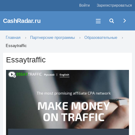
Войти
Зарегистрироваться
CashRadar.ru
Главная
Партнерские программы
Образовательные
Essaytraffic
Essaytraffic