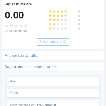
Оценка по отзывам
0.00
0
0
0
0
0
Средняя оценка
Читать отзывы (0)
Аналог Essaytraffic
Задать вопрос представителю
Текст