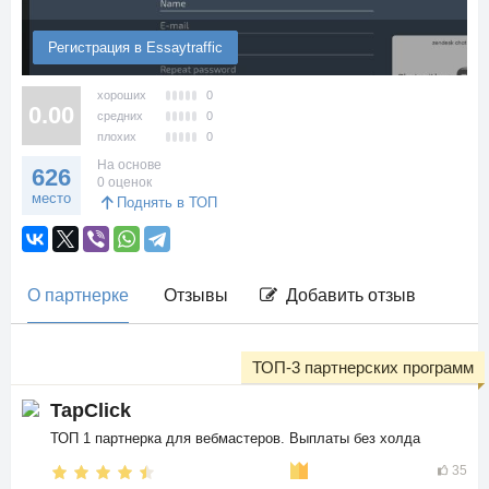
Регистрация в Essaytraffic
хороших
0
0.00
средних
0
плохих
0
На основе
626
0 оценок
место
Поднять в ТОП
О партнерке
Отзывы
Добавить отзыв
ТОП-3 партнерских программ
TapClick
ТОП 1 партнерка для вебмастеров. Выплаты без холда
35