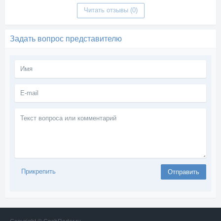
Читать отзывы (0)
Задать вопрос представителю
Текст
вопроса
или
комментарий
Прикрепить
Отправить