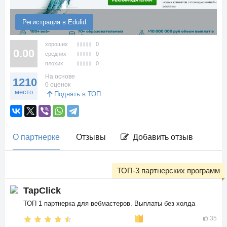
Регистрация в Edulid
хороших
0
0.00
средних
0
плохих
0
На основе
1210
0 оценок
место
Поднять в ТОП
О партнерке
Отзывы
Добавить отзыв
ТОП-3 партнерских программ
TapClick
ТОП 1 партнерка для вебмастеров. Выплаты без холда
35