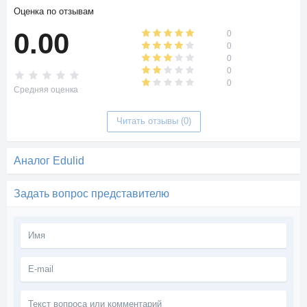
Оценка по отзывам
0.00
0
0
0
0
0
Средняя оценка
Читать отзывы (0)
Аналог Edulid
Задать вопрос представителю
Текст