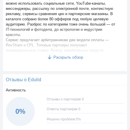
можно использовать социальные сети, YouTube-каналы,
мессенджеры, рассылку по электронной почте, контекстную
рекламу, сервисы сравнения цен и партнерские магазины. В
каталоге собрано более 80 офферов под любую целевую
аудиторию. Разброс по категориям тоже очень большой — от
IT-технологий и фотодела, до астрологии и индустрии
красоты.
Сервис предлагает арбитражникам две модели оплаты —
RevShare и CPL. Топовые партнеры получают
индивидуальные ставки. Вывод заработанных средств
производится в автоматическом режиме дважды в неделю
Раскрыть обзор
(вторник/четверг) при достижении минимальной пороговой
суммы на балансе — 100 рублей. Дополнительно можно
заработать на реферальной программе, участники которой
получают вознаграждение в размере 5% от доходов
Отзывы о Edulid
рефералов. Техподдержка работает круглосуточно и отвечает
не только по электронке, но и в Telegram. Дополнительно
Активность
после регистрации каждый новый пользователь получает в
свое распоряжение персонального менеджера, контактные
Отзывы о партнерке 0
данные которого можно найти в личном кабинете.
Ответы партнерки 0
0%
Решено проблем 0%