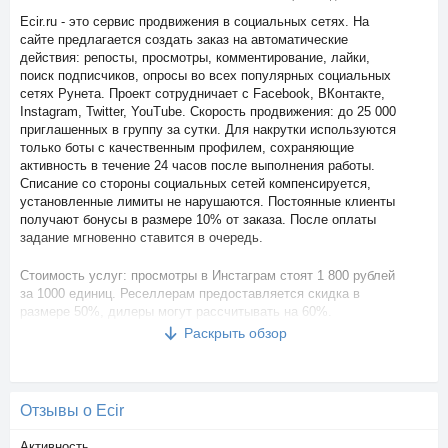
Ecir.ru - это сервис продвижения в социальных сетях. На
сайте предлагается создать заказ на автоматические
действия: репосты, просмотры, комментирование, лайки,
поиск подписчиков, опросы во всех популярных социальных
сетях Рунета. Проект сотрудничает с Facebook, ВКонтакте,
Instagram, Twitter, YouTube. Скорость продвижения: до 25 000
приглашенных в группу за сутки. Для накрутки используются
только боты с качественным профилем, сохраняющие
активность в течение 24 часов после выполнения работы.
Списание со стороны социальных сетей компенсируется,
установленные лимиты не нарушаются. Постоянные клиенты
получают бонусы в размере 10% от заказа. После оплаты
задание мгновенно ставится в очередь.
Стоимость услуг: просмотры в Инстаграм стоят 1 800 рублей
за 1000 единиц. Реселлерам предоставляется скидка в
размере 50%, дилеры могут рассчитывать на 60%.
Минимальное количество накручиваемых действий - 5 штук,
Раскрыть обзор
максимум 20 000. Живые голоса во ВКонтакте обойдутся в 4
800 рублей, лайки 369 рублей, подписчики в Телеграм 6 720
рублей, просмотры 828 рубля.
Отзывы о Ecir
Партнерская программа: вебмастерам предлагается
привлекать пользователей, реселлеров и дилеров для заказы
Активность