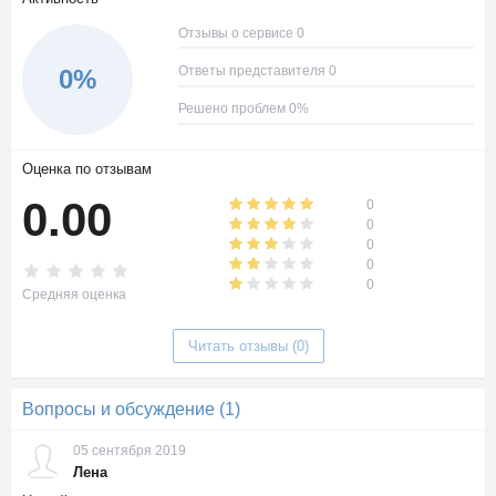
услуг на сайте. С каждого оплачено заказа партнеру
перечисляется 5-15% от трат клиента.
Отзывы о сервисе 0
Ответы представителя 0
0%
Решено проблем 0%
Оценка по отзывам
0.00
0
0
0
0
0
Средняя оценка
Читать отзывы (0)
Вопросы и обсуждение (1)
05 сентября 2019
Лена