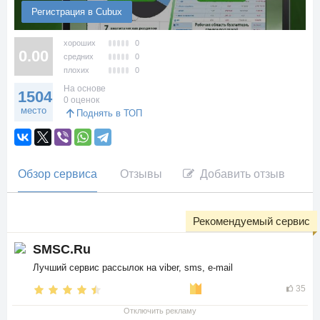
Регистрация в Cubux
хороших
0
0.00
средних
0
плохих
0
На основе
1504
0 оценок
место
Поднять в ТОП
Обзор сервиса
Отзывы
Добавить отзыв
Рекомендуемый сервис
SMSC.Ru
Лучший сервис рассылок на viber, sms, e-mail
35
Отключить рекламу