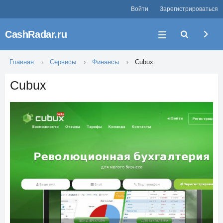
Войти
Зарегистрироваться
CashRadar.ru
Главная
Сервисы
Финансы
Cubux
Cubux