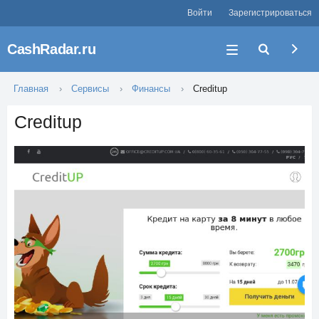
Войти
Зарегистрироваться
CashRadar.ru
Главная
Сервисы
Финансы
Creditup
Creditup