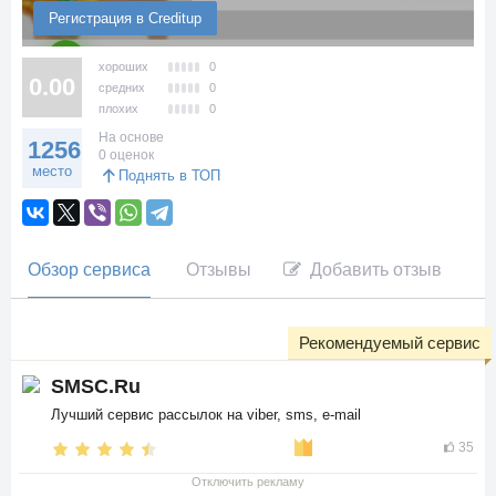
Регистрация в Creditup
хороших
0
0.00
средних
0
плохих
0
На основе
1256
0 оценок
место
Поднять в ТОП
Обзор сервиса
Отзывы
Добавить отзыв
Рекомендуемый сервис
SMSC.Ru
Лучший сервис рассылок на viber, sms, e-mail
35
Отключить рекламу