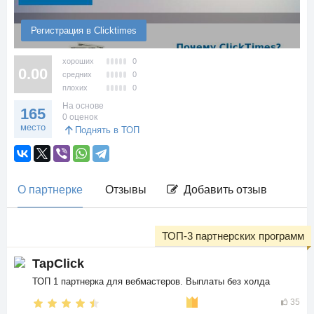
Регистрация в Clicktimes
хороших
0
0.00
средних
0
плохих
0
На основе
165
0 оценок
место
Поднять в ТОП
О партнерке
Отзывы
Добавить отзыв
ТОП-3 партнерских программ
TapClick
ТОП 1 партнерка для вебмастеров. Выплаты без холда
35