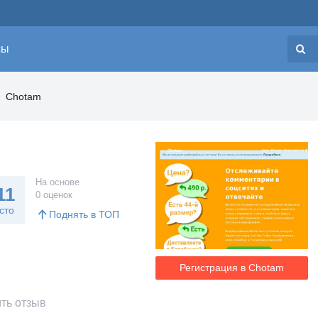
сы
Н
Chotam
На основе
11
0 оценок
сто
Поднять в ТОП
Регистрация в Chotam
ть отзыв