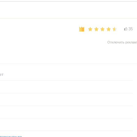
35
Отключить реклам
ет
дставителя