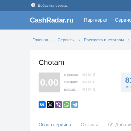
Добавить сервис
CashRadar.ru
Партнерки
Серви
Главная
Сервисы
Раскрутка инстаграм
Chotam
хороших
0
8
0.00
средних
0
ме
плохих
0
Обзор сервиса
Отзывы
Добави