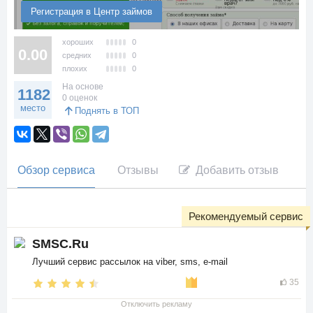
Регистрация в Центр займов
хороших
0
0.00
средних
0
плохих
0
На основе
1182
0 оценок
место
Поднять в ТОП
Обзор сервиса
Отзывы
Добавить отзыв
Рекомендуемый сервис
SMSC.Ru
Лучший сервис рассылок на viber, sms, e-mail
35
Отключить рекламу