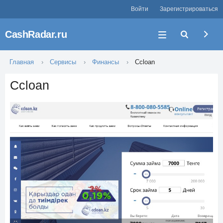
Войти
Зарегистрироваться
CashRadar.ru
Главная
Сервисы
Финансы
Ccloan
Ccloan