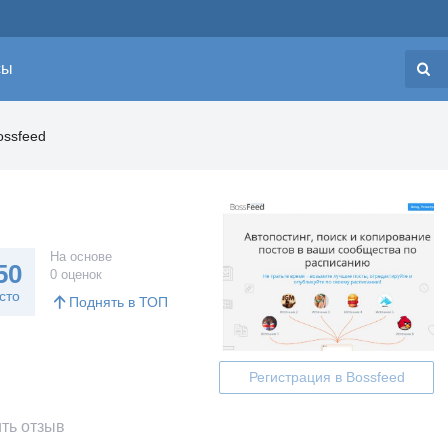
сы
Н
ossfeed
На основе
50
0 оценок
сто
Поднять в ТОП
Регистрация в Bossfeed
ть отзыв