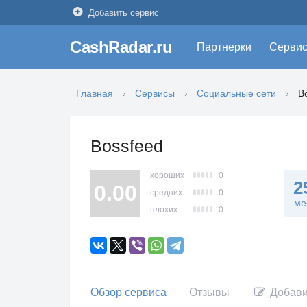
Добавить сервис
CashRadar.ru
Партнерки
Серви
Главная
Сервисы
Социальные сети
B
Bossfeed
хороших
0
2
0.00
средних
0
ме
плохих
0
Обзор сервиса
Отзывы
Добави