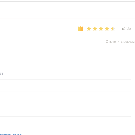
35
Отключить реклам
ет
дставителя