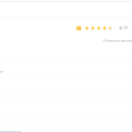
35
Отключить реклам
ет
дставителя