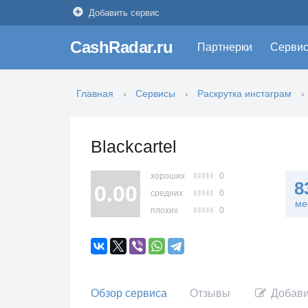
Добавить сервис
CashRadar.ru
Партнерки
Серви
Главная
Сервисы
Раскрутка инстаграм
Blackcartel
хороших
0
8
0.00
средних
0
ме
плохих
0
Обзор сервиса
Отзывы
Добави