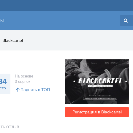
сы
Н
Blackcartel
На основе
34
0 оценок
сто
Поднять в ТОП
Регистрация в Blackcartel
ть отзыв