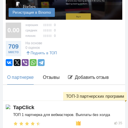
Регистрация в Binomo
хороших
0
0.00
средних
0
плохих
0
На основе
709
0 оценок
место
Поднять в ТОП
О партнерке
Отзывы
Добавить отзыв
ТОП-3 партнерских программ
TapClick
ТОП 1 партнерка для вебмастеров. Выплаты без холда
35