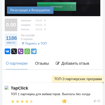
Регистрация в Binanypartner
хороших
0
0.00
средних
0
плохих
0
На основе
1186
0 оценок
место
Поднять в ТОП
О партнерке
Отзывы
Добавить отзыв
ТОП-3 партнерских программ
TapClick
ТОП 1 партнерка для вебмастеров. Выплаты без холда
35