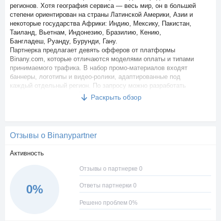
регионов. Хотя география сервиса — весь мир, он в большей
степени ориентирован на страны Латинской Америки, Азии и
некоторые государства Африки: Индию, Мексику, Пакистан,
Таиланд, Вьетнам, Индонезию, Бразилию, Кению,
Бангладеш, Руанду, Бурунди, Гану.
Партнерка предлагает девять офферов от платформы
Binany.com, которые отличаются моделями оплаты и типами
принимаемого трафика. В набор промо-материалов входят
баннеры, логотипы и видео-ролики, адаптированные под
каждый отдельный регион. По запросу можно разработать
уникальные креативы. Платформа сотрудничает с азиатскими
Раскрыть обзор
платежными системами, что позволяет повысить конверсию.
В настройках профиля пользователь может выбрать валюту
аккаунта: рубли, индонезийские рупии или доллары. Вывод
средств осуществляется автоматически каждую неделю.
Отзывы о Binanypartner
Пользователь может привязать к учетной записи кошельки в
системах WebMoney и Paytm. Минимальная сумма для
Активность
вывода составляет 30 долларов.
Отзывы о партнерке 0
Ответы партнерки 0
0%
Решено проблем 0%