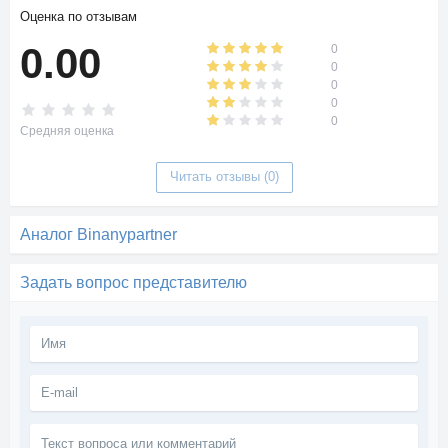
Оценка по отзывам
0.00
0
0
0
0
0
Средняя оценка
Читать отзывы (0)
Аналог Binanypartner
Задать вопрос представителю
Текст