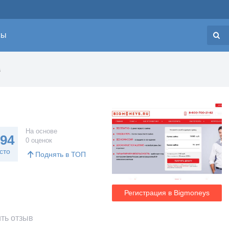
сы
Н
s
На основе
194
0 оценок
сто
Поднять в ТОП
Регистрация в Bigmoneys
ть отзыв