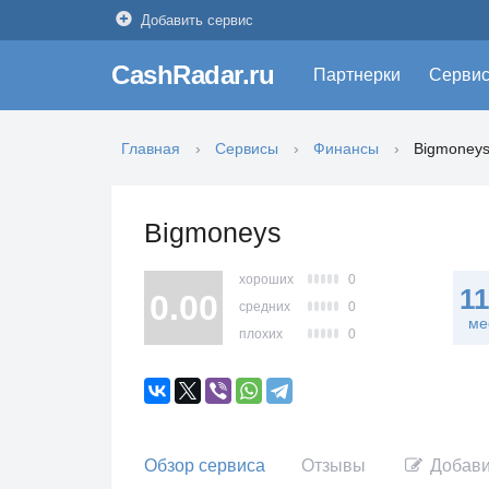
Добавить сервис
CashRadar.ru
Партнерки
Серви
Главная
Сервисы
Финансы
Bigmoney
Bigmoneys
хороших
0
1
0.00
средних
0
ме
плохих
0
Обзор сервиса
Отзывы
Добави