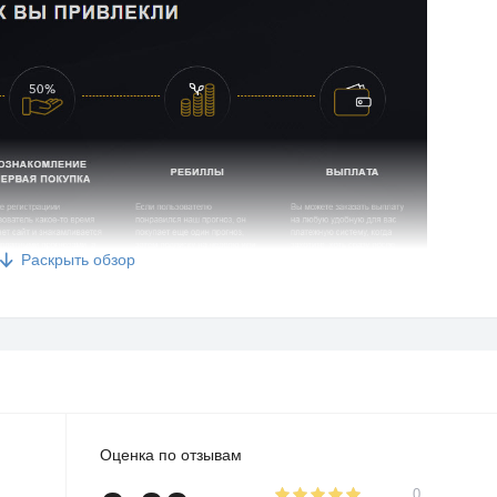
Раскрыть обзор
тивности одного игрока - примерно 6 месяцев, за
ублей и сгенерировать 9000 рублей партнёрской прибыли.
Оценка по отзывам
0