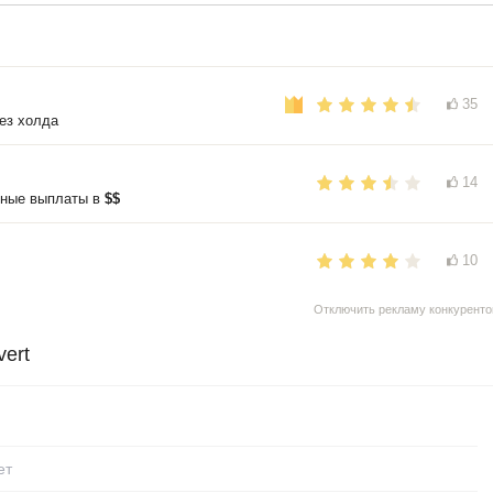
35
ез холда
14
нные выплаты в
$$
10
Отключить рекламу конкуренто
ert
ет