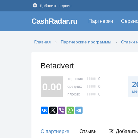
Добавить сервис
CashRadar.ru
Партнерки
Серви
Главная
Партнерские программы
Ставки 
Betadvert
хороших
0
2
0.00
средних
0
ме
плохих
0
О партнерке
Отзывы
Добавить