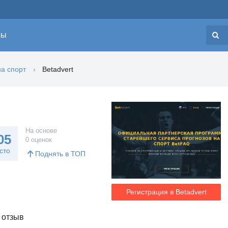
сы
Н
на спорт
Betadvert
На основе
05
0 оценок
сто
Поднять в ТОП
Регистрация в Betadvert
 отзыв