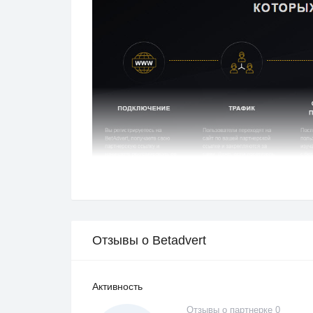
Согласно статистике сервиса, среднее время ак
которые он успевает потратить около 18 000 р
Отзывы о Betadvert
Активность
Отзывы о партнерке 0