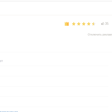
35
Отключить реклам
ет
дставителя