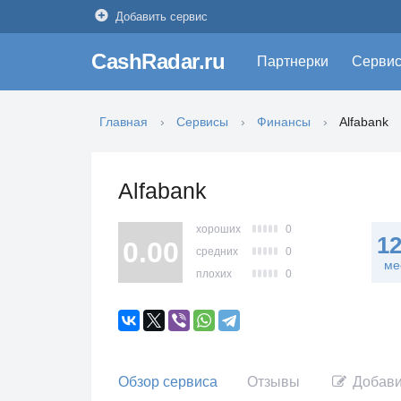
Добавить сервис
CashRadar.ru
Партнерки
Серви
Главная
Сервисы
Финансы
Alfabank
Alfabank
хороших
0
1
0.00
средних
0
ме
плохих
0
Обзор сервиса
Отзывы
Добави