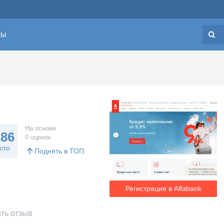
сы
Н
На основе
286
0 оценок
сто
Поднять в ТОП
Регистрация в Alfabank
ть отзыв