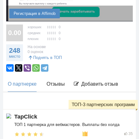
Регистрация в Affimob
хороших
0
0.00
средних
0
плохих
0
На основе
248
0 оценок
место
Поднять в ТОП
О партнерке
Отзывы
Добавить отзыв
ТОП-3 партнерских программ
TapClick
ТОП 1 партнерка для вебмастеров. Выплаты без холда
35