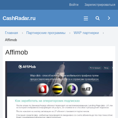
Войти
Зарегистрироваться
CashRadar.ru
Главная
Партнерские программы
WAP партнерки
Affimob
Affimob