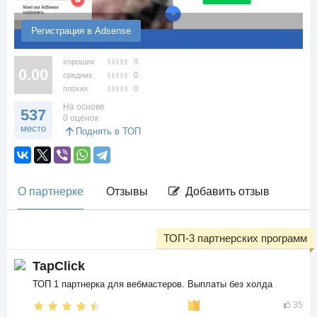
Регистрация в Adsense
хороших
0
0.00
средних
0
плохих
0
На основе
537
0 оценок
место
Поднять в ТОП
О партнерке
Отзывы
Добавить отзыв
ТОП-3 партнерских программ
TapClick
ТОП 1 партнерка для вебмастеров. Выплаты без холда
35