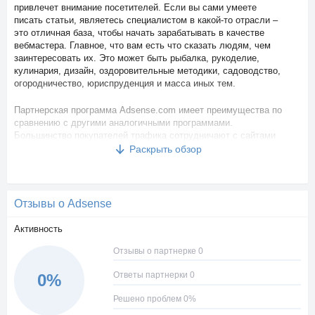
привлечет внимание посетителей. Если вы сами умеете
писать статьи, являетесь специалистом в какой-то отрасли –
это отличная база, чтобы начать зарабатывать в качестве
вебмастера. Главное, что вам есть что сказать людям, чем
заинтересовать их. Это может быть рыбалка, рукоделие,
кулинария, дизайн, оздоровительные методики, садоводство,
огородничество, юриспруденция и масса иных тем.
Партнерская программа Adsense.com имеет преимущества по
сравнению с другими аналогичными программами.
Большинство покупателей трафика сотрудничают с сайтами
на платном хостинге с доменом первого уровня. В отличие от
Раскрыть обзор
них, Адсенс принимает в систему также площадки на
бесплатном хостинге. Это делает партнерку доступной, а
сайт более прибыльным, поскольку вебмастер может не
тратиться на домен и хостинг, а больше уделить внимание
Отзывы о Adsense
качественному оформлению и наполнению ресурса
интересным содержанием.
Активность
Adsense.com предлагает в качестве офферов установку
баннеров рекламного характера от партнеров, участвующих в
Отзывы о партнерке 0
партнерской программе. Веб-мастеру нет нужды подбирать
себе офферы, поскольку система делает это автоматически,
Ответы партнерки 0
0%
в соответствии с релевантной тематикой сайта.
Решено проблем 0%
Как устроены выплаты и сколько можно