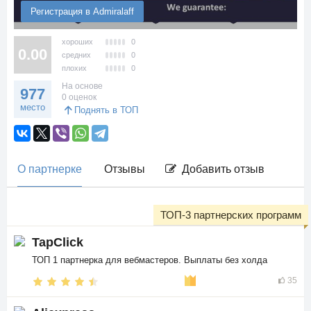
Регистрация в Admiralaff
хороших
0
0.00
средних
0
плохих
0
На основе
977
0 оценок
место
Поднять в ТОП
О партнерке
Отзывы
Добавить отзыв
ТОП-3 партнерских программ
TapClick
ТОП 1 партнерка для вебмастеров. Выплаты без холда
35