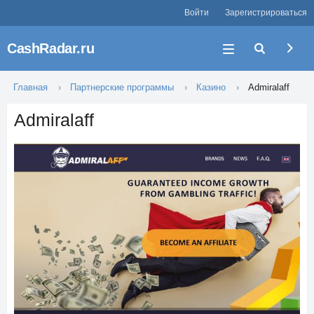
Войти
Зарегистрироваться
CashRadar.ru
Главная
Партнерские программы
Казино
Admiralaff
Admiralaff