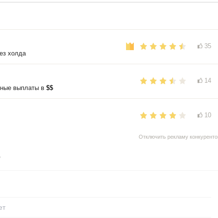
35
ез холда
14
нные выплаты в
$$
10
Отключить рекламу конкуренто
o
ет