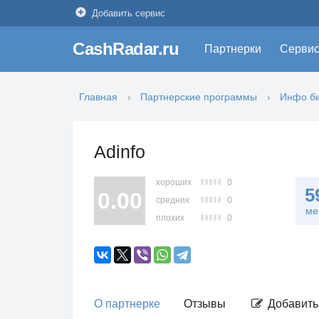
Добавить сервис
CashRadar.ru
Партнерки
Серви
Главная
Партнерские программы
Инфо б
Adinfo
хороших
0
5
0.00
средних
0
ме
плохих
0
О партнерке
Отзывы
Добавить