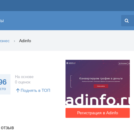
сы
Н
изнес
Adinfo
На основе
96
0 оценок
сто
Поднять в ТОП
Регистрация в Adinfo
 отзыв