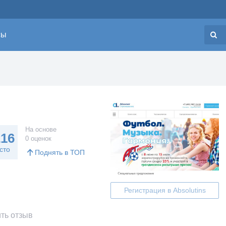
сы
Н
На основе
216
0 оценок
сто
Поднять в ТОП
Регистрация в Absolutins
ть отзыв