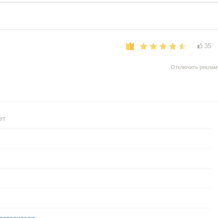
35
Отключить реклам
ет
дставителя