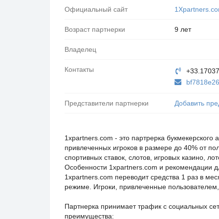
Официальный сайт
1Xpartners.c
Возраст партнерки
9 лет
Владелец
Контакты
+33.1703
bf7818e26
Представители партнерки
Добавить пре
1xpartners.com - это партрерка букмекерского 
привлеченных игроков в размере до 40% от по
спортивных ставок, слотов, игровых казино, лот
Особенности 1xpartners.com и рекомендации 
1xpartners.com переводит средства 1 раз в ме
режиме. Игроки, привлеченные пользователем,
Партнерка принимает трафик с социальных се
преимущества: