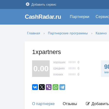
Добавить сервис
CashRadar.ru
Партнерки
Серви
Главная
Партнерские программы
Казино
1xpartners
хороших
0
9
0.00
средних
0
ме
плохих
0
О партнерке
Отзывы
Добавить