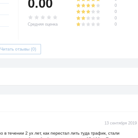
0.00
рассчитываются по системе ревшары — 20%. Среди
0
неры, ссылки, тизеры, посадочные страницы. Все
0
 стран и переведены на ряд языков, среди которых есть
0
Средняя оценка
0
ия для привлечения клиентов. Вебмастера могут смело
 выплат в Рунете, полной анонимности данных, большом
овершения ставок во время проведения турнира или
Регистрация на сервисе проводится по заявкам, которые
Читать отзывы (0)
о после успешного прохождения модерации открывается
к в автоматическом режиме. Минимальная сумма для
13 сентября 2019
 в течении 2 ух лет, как перестал лить туда трафик, стали