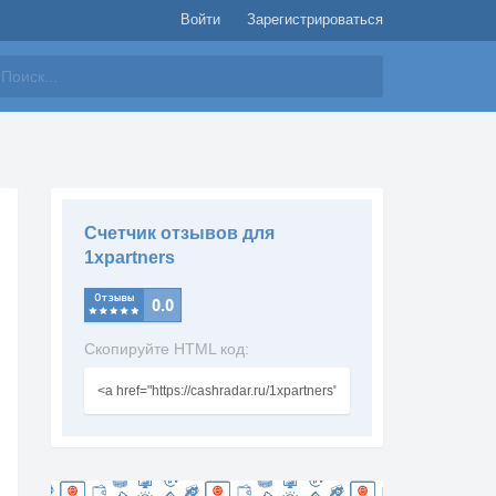
Войти
Зарегистрироваться
айти
Счетчик отзывов для
1xpartners
Скопируйте HTML код: