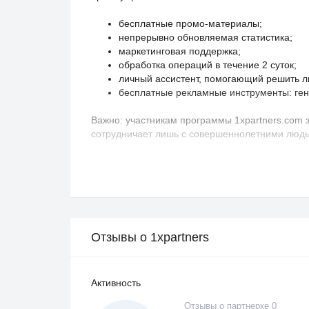
бесплатные промо-материалы;
непрерывно обновляемая статистика;
маркетинговая поддержка;
обработка операций в течение 2 суток;
личный ассистент, помогающий решить 
бесплатные рекламные инструменты: гене
Важно: участникам программы 1xpartners.com 
сотрудничает лишь с совершеннолетними людьм
Способы вывода денег. 1xpartners.com предлаг
Skrill (для долларовых счетов);
QIWI;
WebMoney;
прямой перевод на счёт;
Отзывы о 1xpartners
Neteller;
Яндекс.деньги.
Активность
Сервис рассматривает любые источники трафик
Холд составляет двое суток. Вебмастер будет 
Отзывы о партнерке 0