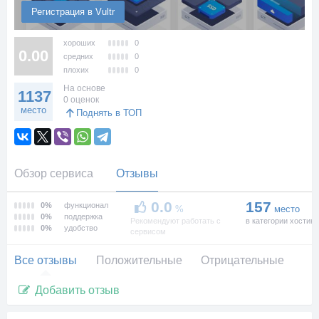
Регистрация в Vultr
хороших
0
0.00
средних
0
плохих
0
На основе
1137
0 оценок
место
Поднять в ТОП
Обзор сервиса
Отзывы
0.0
157
0%
функционал
%
место
0%
поддержка
Рекомендуют работать с
в категории хостинг
0%
удобство
сервисом
Все отзывы
Положительные
Отрицательные
Добавить отзыв