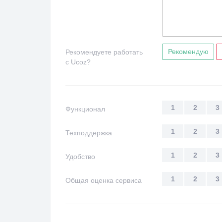
Рекомендую
Рекомендуете работать
с Ucoz?
1
2
3
Функционал
1
2
3
Техподдержка
1
2
3
Удобство
1
2
3
Общая оценка сервиса