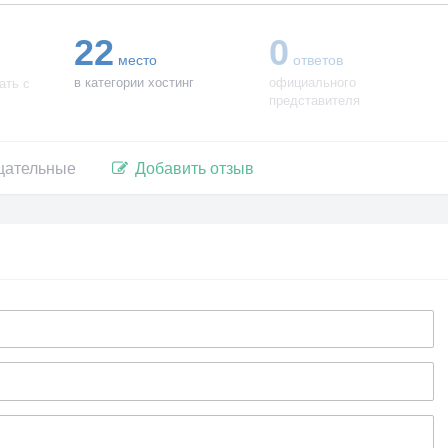
22
0
место
ответов
в категории хостинг
официального
ать с
представителя
цательные
Добавить отзыв