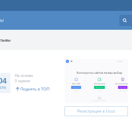
сы
Н
тзывы
На основе
04
0 оценок
сто
Поднять в ТОП
Регистрация в Ucoz