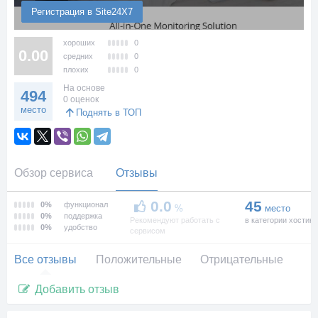
Регистрация в Site24X7
хороших
0
0.00
средних
0
плохих
0
На основе
494
0 оценок
место
Поднять в ТОП
Обзор сервиса
Отзывы
0.0
45
0%
функционал
%
место
0%
поддержка
Рекомендуют работать с
в категории хостинг
0%
удобство
сервисом
Все отзывы
Положительные
Отрицательные
Добавить отзыв