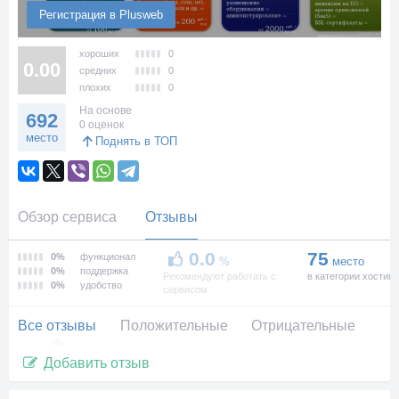
Регистрация в Plusweb
хороших
0
0.00
средних
0
плохих
0
На основе
692
0 оценок
место
Поднять в ТОП
Обзор сервиса
Отзывы
0.0
75
0%
функционал
%
место
0%
поддержка
Рекомендуют работать с
в категории хостинг
0%
удобство
сервисом
Все отзывы
Положительные
Отрицательные
Добавить отзыв