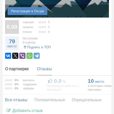
Регистрация в Oxcpa
хороших
0
0.00
средних
0
плохих
0
На основе
79
0 оценок
место
Поднять в ТОП
О партнерке
Отзывы
0.0
10
0%
выплаты
%
место
0%
поддержка
Рекомендуют работать с
в категории товарн
0%
офферы
партнеркой
партнерки
Все отзывы
Положительные
Отрицательные
Добавить отзыв