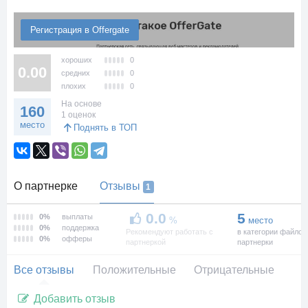
Регистрация в Offergate
хороших
0
0.00
средних
0
плохих
0
На основе
160
1 оценок
место
Поднять в ТОП
О партнерке
Отзывы
1
0.0
5
0%
выплаты
%
место
0%
поддержка
Рекомендуют работать с
в категории файло
0%
офферы
партнеркой
партнерки
Все отзывы
Положительные
Отрицательные
Добавить отзыв