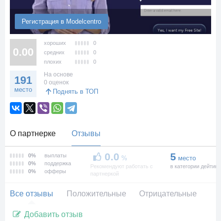
Регистрация в Modelcentro
хороших
0
0.00
средних
0
плохих
0
На основе
191
0 оценок
место
Поднять в ТОП
О партнерке
Отзывы
0.0
5
0%
выплаты
%
место
0%
поддержка
Рекомендуют работать с
в категории дейтинг
0%
офферы
партнеркой
Все отзывы
Положительные
Отрицательные
Добавить отзыв